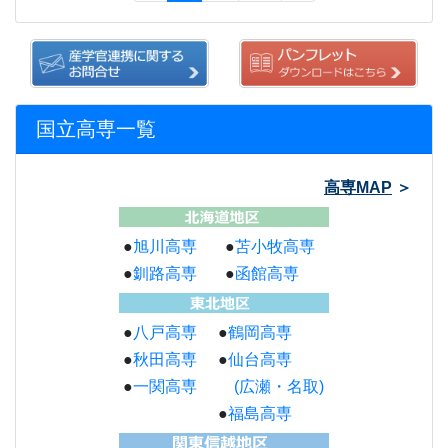
国立高専一覧
高専MAP
＞
●
旭川高専
●
苫小牧高専
●
釧路高専
●
函館高専
●
八戸高専
●
鶴岡高専
●
秋田高専
●
仙台高専
●
一関高専
(広瀬・名取)
●
福島高専