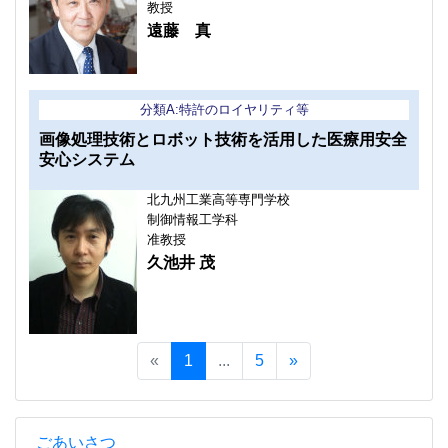
教授
遠藤 真
分類A:特許のロイヤリティ等
画像処理技術とロボット技術を活用した医療用安全
安心システム
北九州工業高等専門学校
制御情報工学科
准教授
久池井 茂
«
1
...
5
»
ごあいさつ