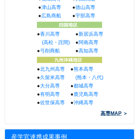
●
津山高専
●
徳山高専
●
広島商船
●
宇部高専
●
香川高専
●
新居浜高専
(高松・詫間)
●
阿南高専
●
弓削商船
●
高知高専
●
北九州高専
●
熊本高専
●
久留米高専
(熊本・八代)
●
大分高専
●
都城高専
●
有明高専
●
鹿児島高専
●
佐世保高専
●
沖縄高専
高専MAP
＞
産学官連携成果事例