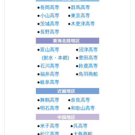
●
長岡高専
●
群馬高専
●
小山高専
●
東京高専
●
茨城高専
●
木更津高専
●
長野高専
●
富山高専
●
沼津高専
(射水・本郷)
●
豊田高専
●
石川高専
●
鈴鹿高専
●
福井高専
●
鳥羽商船
●
岐阜高専
●
舞鶴高専
●
奈良高専
●
明石高専
●
和歌山高専
●
米子高専
●
呉高専
●
松江高専
●
大島商船